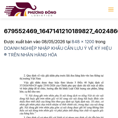
Bỏ
qua
nội
dung
679552469_1647141210189827_402486
Được xuất bản vào
08/05/2026
tại
848 × 1200
trong
DOANH NGHIỆP NHẬP KHẨU CẦN LƯU Ý VỀ KÝ HIỆU
® TRÊN NHÃN HÀNG HÓA