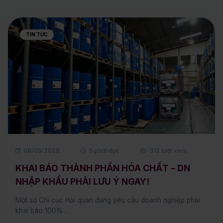
TIN TỨC
08/05/2026
5 phút đọc
312 lượt xem
KHAI BÁO THÀNH PHẦN HÓA CHẤT – DN
NHẬP KHẨU PHẢI LƯU Ý NGAY!
Một số Chi cục Hải quan đang yêu cầu doanh nghiệp phải
khai báo 100%...