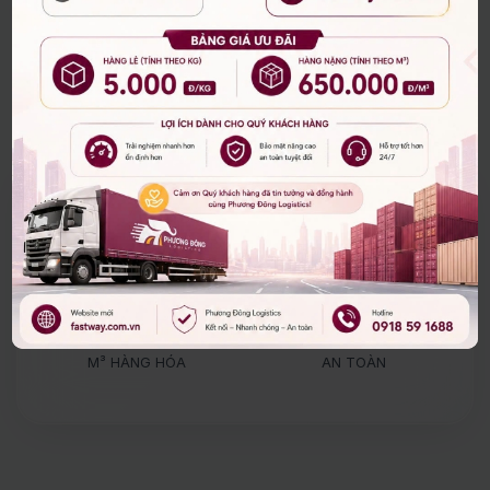
Nhận báo giá ngay
Bảo hiểm 100%
AI Optimized
3,500+
100k+
KHÁCH HÀNG
ĐƠN HÀNG
350k
99%
M³ HÀNG HÓA
AN TOÀN