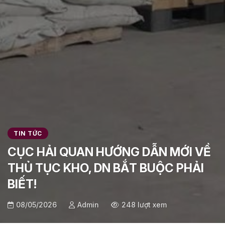
TIN TỨC
CỤC HẢI QUAN HƯỚNG DẪN MỚI VỀ
THỦ TỤC KHO, DN BẮT BUỘC PHẢI
BIẾT!
08/05/2026
Admin
248 lượt xem