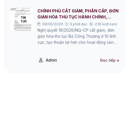
CHÍNH PHỦ CẮT GIẢM, PHÂN CẤP, ĐƠN
GIẢN HÓA THỦ TỤC HÀNH CHÍNH,
TIN
TỨC
ĐKKD
08/05/2026
5 phút đọc
235 lượt xem
Nghị quyết 19/2026/NQ-CP cắt giảm, đơn
giản hóa thủ tục Bộ Công Thương ở 10 lĩnh
vực, tạo thuận lợi hơn cho hoạt động sản
xuất, kinh doanh.…
Admin
Đọc tiếp
Bắt đầu nhập hàng ngay hôm nay!
Phương Đông Logistics cung cấp giải pháp vận
chuyển Trung - Việt chính ngạch, an toàn và tối ưu
chi phí.