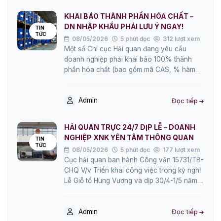
KHAI BÁO THÀNH PHẦN HÓA CHẤT –
DN NHẬP KHẨU PHẢI LƯU Ý NGAY!
TIN
TỨC
08/05/2026
5 phút đọc
312 lượt xem
Một số Chi cục Hải quan đang yêu cầu
doanh nghiệp phải khai báo 100% thành
phần hóa chất (bao gồm mã CAS, % hàm
lượng từng chất…)…
Admin
Đọc tiếp
HẢI QUAN TRỰC 24/7 DỊP LỄ – DOANH
NGHIỆP XNK YÊN TÂM THÔNG QUAN
TIN
TỨC
08/05/2026
5 phút đọc
177 lượt xem
Cục hải quan ban hành Công văn 15731/TB-
CHQ V/v Triển khai công việc trong kỳ nghỉ
Lễ Giỗ tổ Hùng Vương và dịp 30/4-1/5 năm
2026 Cục hải…
Admin
Đọc tiếp