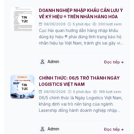
DOANH NGHIỆP NHẬP KHẨU CẦN LƯU Ý
VỀ KÝ HIỆU ® TRÊN NHÃN HÀNG HÓA
TIN
TỨC
08/05/2026
5 phút đọc
200 lượt xem
Cục Hải quan hướng dẫn hàng nhập khẩu
dùng ký hiệu ® phải đúng tình trạng bảo hộ
nhãn hiệu tại Việt Nam, tránh ghi sai gây vi…
Admin
Đọc tiếp
CHÍNH THỨC: 06/5 TRỞ THÀNH NGÀY
LOGISTICS VIỆT NAM
TIN
TỨC
08/05/2026
5 phút đọc
186 lượt xem
06/5 chính thức là Ngày Logistics Việt Nam,
khẳng định vai trò nền tảng của ngành.
Lasership đồng hành doanh nghiệp nhập
hàng Trung – Việt an toàn,…
Admin
Đọc tiếp