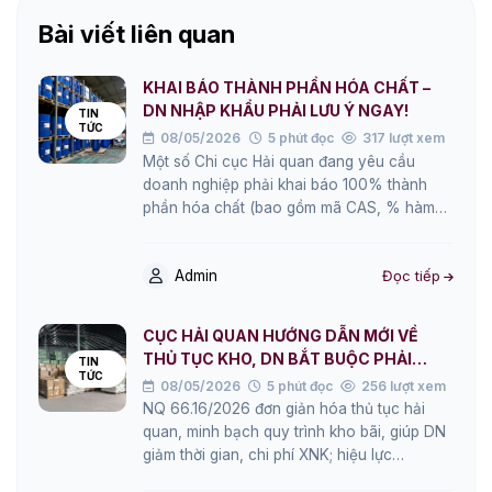
Bài viết liên quan
KHAI BÁO THÀNH PHẦN HÓA CHẤT –
DN NHẬP KHẨU PHẢI LƯU Ý NGAY!
TIN
TỨC
08/05/2026
5 phút đọc
317 lượt xem
Một số Chi cục Hải quan đang yêu cầu
doanh nghiệp phải khai báo 100% thành
phần hóa chất (bao gồm mã CAS, % hàm
lượng từng chất…)…
Admin
Đọc tiếp
CỤC HẢI QUAN HƯỚNG DẪN MỚI VỀ
THỦ TỤC KHO, DN BẮT BUỘC PHẢI
TIN
TỨC
BIẾT!
08/05/2026
5 phút đọc
256 lượt xem
NQ 66.16/2026 đơn giản hóa thủ tục hải
quan, minh bạch quy trình kho bãi, giúp DN
giảm thời gian, chi phí XNK; hiệu lực
15/4/2026–28/2/2027. Nghị quyết…