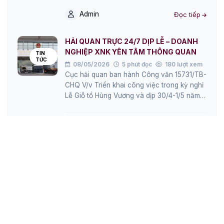
Admin
Đọc tiếp
HẢI QUAN TRỰC 24/7 DỊP LỄ – DOANH
NGHIỆP XNK YÊN TÂM THÔNG QUAN
TIN
TỨC
08/05/2026
5 phút đọc
180 lượt xem
Cục hải quan ban hành Công văn 15731/TB-
CHQ V/v Triển khai công việc trong kỳ nghỉ
Lễ Giỗ tổ Hùng Vương và dịp 30/4-1/5 năm
2026 Cục hải…
Admin
Đọc tiếp
CHÍNH THỨC: 06/5 TRỞ THÀNH NGÀY
LOGISTICS VIỆT NAM
TIN
TỨC
08/05/2026
5 phút đọc
189 lượt xem
06/5 chính thức là Ngày Logistics Việt Nam,
khẳng định vai trò nền tảng của ngành.
Lasership đồng hành doanh nghiệp nhập
hàng Trung – Việt an toàn,…