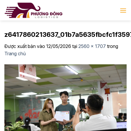
Bỏ
qua
nội
dung
z6417860213637_01b7a5635fbcfc1f359
Được xuất bản vào
12/05/2026
tại
2560 × 1707
trong
Trang chủ