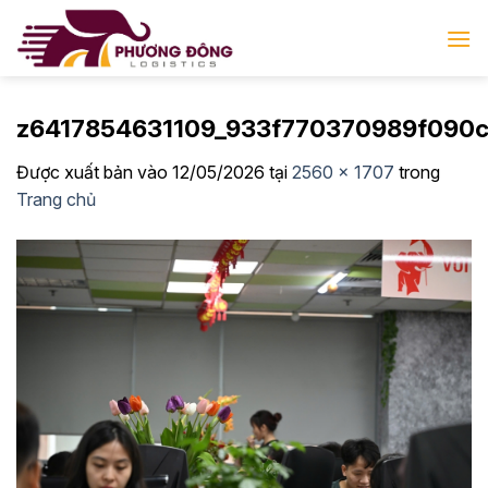
Bỏ
qua
nội
dung
z6417854631109_933f770370989f090c
Được xuất bản vào
12/05/2026
tại
2560 × 1707
trong
Trang chủ