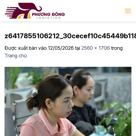
Bỏ
qua
nội
dung
z6417855106212_30cecef10c45449b11
Được xuất bản vào
12/05/2026
tại
2560 × 1706
trong
Trang chủ