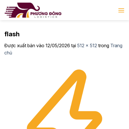
Bỏ
qua
nội
dung
flash
Được xuất bản vào
12/05/2026
tại
512 × 512
trong
Trang
chủ