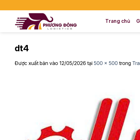
Bỏ
qua
nội
Trang chủ
G
dung
dt4
Được xuất bản vào
12/05/2026
tại
500 × 500
trong
Tra