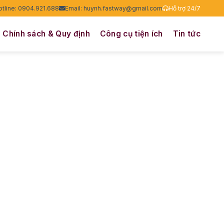
otline: 0904.921.688
Email: huynh.fastway@gmail.com
Hỗ trợ 24/7
Chính sách & Quy định
Công cụ tiện ích
Tin tức