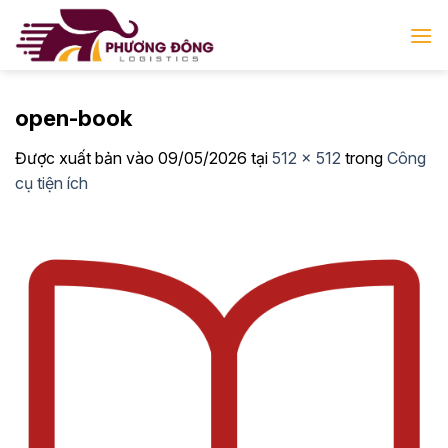
Bỏ
qua
nội
dung
open-book
Được xuất bản vào
09/05/2026
tại
512 × 512
trong
Công
cụ tiện ích