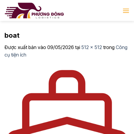
Bỏ
qua
nội
dung
boat
Được xuất bản vào
09/05/2026
tại
512 × 512
trong
Công
cụ tiện ích