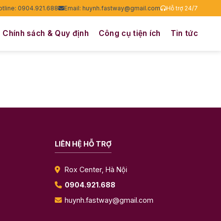
otline: 0904.921.688
Email: huynh.fastway@gmail.com
Hỗ trợ 24/7
Chính sách & Quy định
Công cụ tiện ích
Tin tức
LIÊN HỆ HỖ TRỢ
Rox Center, Hà Nội
0904.921.688
huynh.fastway@gmail.com