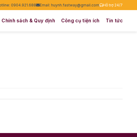
otline: 0904.921.688
Email: huynh.fastway@gmail.com
Hỗ trợ 24/7
Chính sách & Quy định
Công cụ tiện ích
Tin tức