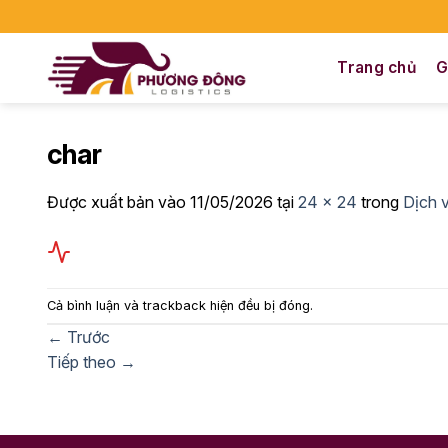
Bỏ
qua
nội
Trang chủ
G
dung
char
Được xuất bản vào
11/05/2026
tại
24 × 24
trong
Dịch 
Cả bình luận và trackback hiện đều bị đóng.
←
Trước
Tiếp theo
→