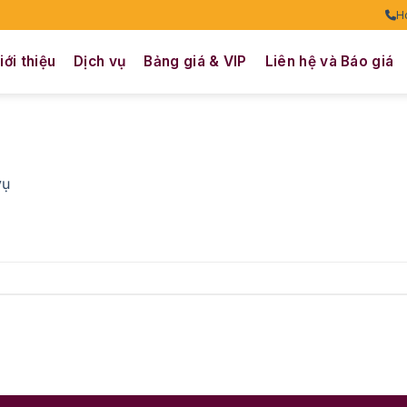
H
iới thiệu
Dịch vụ
Bảng giá & VIP
Liên hệ và Báo giá
vụ