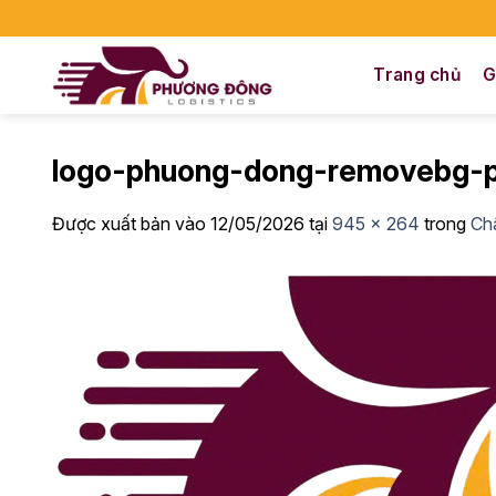
Bỏ
qua
nội
Trang chủ
G
dung
logo-phuong-dong-removebg-
Được xuất bản vào
12/05/2026
tại
945 × 264
trong
Ch