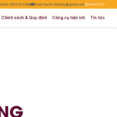
otline: 0904.921.688
Email: huynh.fastway@gmail.com
Hỗ trợ 24/7
Chính sách & Quy định
Công cụ tiện ích
Tin tức