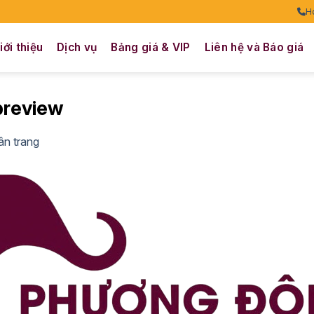
H
iới thiệu
Dịch vụ
Bảng giá & VIP
Liên hệ và Báo giá
preview
ân trang