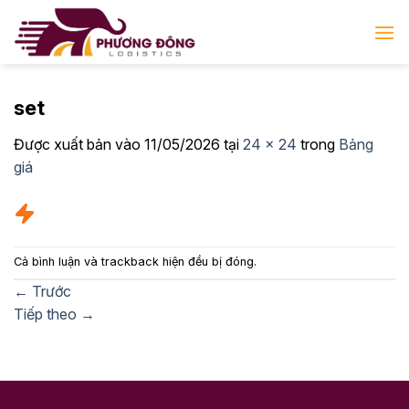
Bỏ
qua
nội
dung
set
Được xuất bản vào
11/05/2026
tại
24 × 24
trong
Bảng
giá
Cả bình luận và trackback hiện đều bị đóng.
←
Trước
Tiếp theo
→