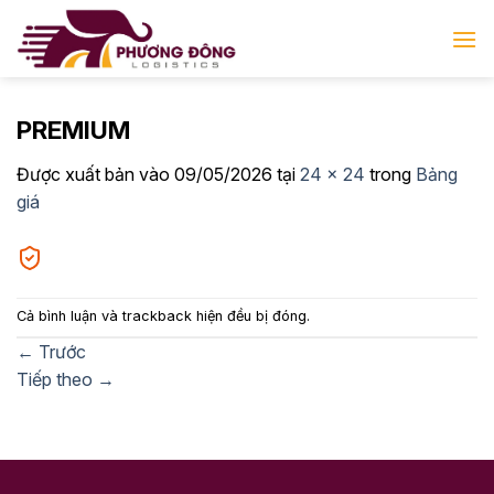
Bỏ
qua
nội
dung
PREMIUM
Được xuất bản vào
09/05/2026
tại
24 × 24
trong
Bảng
giá
Cả bình luận và trackback hiện đều bị đóng.
←
Trước
Tiếp theo
→